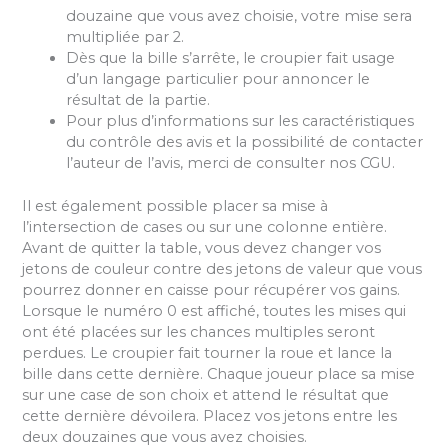
douzaine que vous avez choisie, votre mise sera
multipliée par 2.
Dès que la bille s’arrête, le croupier fait usage
d’un langage particulier pour annoncer le
résultat de la partie.
Pour plus d’informations sur les caractéristiques
du contrôle des avis et la possibilité de contacter
l’auteur de l’avis, merci de consulter nos CGU.
Il est également possible placer sa mise à
l’intersection de cases ou sur une colonne entière.
Avant de quitter la table, vous devez changer vos
jetons de couleur contre des jetons de valeur que vous
pourrez donner en caisse pour récupérer vos gains.
Lorsque le numéro 0 est affiché, toutes les mises qui
ont été placées sur les chances multiples seront
perdues. Le croupier fait tourner la roue et lance la
bille dans cette dernière. Chaque joueur place sa mise
sur une case de son choix et attend le résultat que
cette dernière dévoilera. Placez vos jetons entre les
deux douzaines que vous avez choisies.