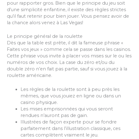
pour rapporter gros. Bien que le principe du jeu soit
d’une simplicité enfantine, il existe des règles strictes
qu’il faut retenir pour bien jouer. Vous pensez avoir de
la chance alors venez à Las Vegas!
Le principe général de la roulette
Dès que la table est prête, il dit la fameuse phrase «
Faites vos jeux » comme cela se passe dans les casinos.
Cette phrase vous invite à placer vos mises sur le ou les
numéros de vos choix. La case du zéro et/ou du
double zéro n’en fait pas partie, sauf si vous jouez à la
roulette américaine.
Les règles de la roulette sont à peu près les
mêmes, que vous jouiez en ligne ou dans un
casino physique.
Les mises emprisonnées qui vous seront
rendues n’auront pas de gain.
Illustrées de façon experte pour se fondre
parfaitement dans l’illustration classique, ces
cartes complètent vraiment le jeu.