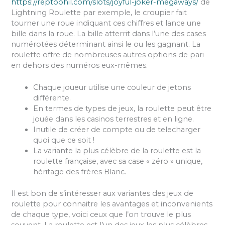
https://reptoohil.com/slots/joyful-joker-megaways/
de
Lightning Roulette par exemple, le croupier fait
tourner une roue indiquant ces chiffres et lance une
bille dans la roue. La bille atterrit dans l’une des cases
numérotées déterminant ainsi le ou les gagnant. La
roulette offre de nombreuses autres options de pari
en dehors des numéros eux-mêmes.
Chaque joueur utilise une couleur de jetons
différente.
En termes de types de jeux, la roulette peut être
jouée dans les casinos terrestres et en ligne.
Inutile de créer de compte ou de telecharger
quoi que ce soit !
La variante la plus célèbre de la roulette est la
roulette française, avec sa case « zéro » unique,
héritage des frères Blanc.
Il est bon de s’intéresser aux variantes des jeux de
roulette pour connaitre les avantages et inconvenients
de chaque type, voici ceux que l’on trouve le plus
souvent. La roulette est l’un des jeux les plus célèbres