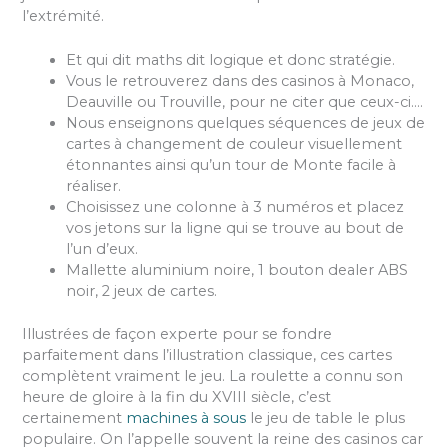
l’extrémité.
Et qui dit maths dit logique et donc stratégie.
Vous le retrouverez dans des casinos à Monaco,
Deauville ou Trouville, pour ne citer que ceux-ci….
Nous enseignons quelques séquences de jeux de
cartes à changement de couleur visuellement
étonnantes ainsi qu’un tour de Monte facile à
réaliser.
Choisissez une colonne à 3 numéros et placez
vos jetons sur la ligne qui se trouve au bout de
l’un d’eux.
Mallette aluminium noire, 1 bouton dealer ABS
noir, 2 jeux de cartes.
Illustrées de façon experte pour se fondre
parfaitement dans l’illustration classique, ces cartes
complètent vraiment le jeu. La roulette a connu son
heure de gloire à la fin du XVIII siècle, c’est
certainement
machines à sous
le jeu de table le plus
populaire. On l’appelle souvent la reine des casinos car