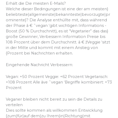
Erhält die Die meisten E-Mails?
Welche dieser Bedingungen ist eine der am meisten}
beliebteste|allgemeinste|bekannteste|bevorzugte|pr
ominente}? Die Analyse enthüllte mit, dass während
der Phase â € ˜vegan ‘gibt wichtigen Informations -
Boost (50 % Durchschnitt), es ist “Vegetarier” das das}
große Gewinner, Verbessern Information Preise bis
108 Prozent über dem Durchschnitt. â € žVeggie ‘sitzt
in der Mitte und kommt mit einem Anstieg von
{Prozent bei Nachrichten erhalten.
Eingehende Nachricht Verbessern:
Vegan: +50 Prozent Veggie: +62 Prozent Vegetarisch:
+108 Prozent Alle âve ˜vegan ‘Begriffe kombiniert: +73
Prozent
Veganer bleiben nicht bereit zu sein die Details zu
verteilen
Dies sollte kommen als willkommen Entwicklung
{zum|für|auf dem|zu Ihrem|in|Richtung|mit