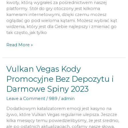
kwoty, którą wygrałeś za pośrednictwem naszej
platformy. Stół do gry otoczony jest kilkoma
kamerami internetowymi, dzięki czemu możesz
oglądać go pod wieloma kątami. Możesz wybrać kąt
widzenia, który jest dla Ciebie najlepszy i zmieniać go
tak często, jak tylko
Read More »
Vulkan
Vulkan Vegas Kody
Vegas
Promocyjne Bez Depozytu i
Kody
Promocyjne
Darmowe Spiny 2023
Bez
Depozytu
Leave a Comment
/
989
/
admin
i
Darmowe
Dodatkowym katalizatorem emocji jest kasyno na
Spiny
żywo, które Vulkan Vegas regularnie ulepsza. Jeszcze
2023
kilka miesięcy temu powiedzielibyśmy, że jest średnio,
ale po ostatnich aktualizacjach, cofamy nasze słowa,