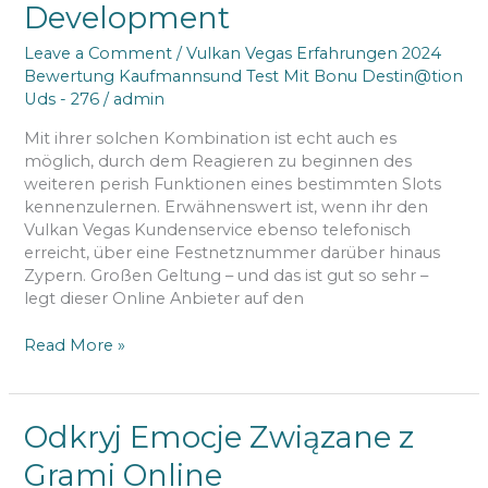
47209
Development
Real
Leave a Comment
/
Vulkan Vegas Erfahrungen 2024
Estate
Bewertung Kaufmannsund Test Mit Bonu Destin@tion
Development
Uds - 276
/
admin
Mit ihrer solchen Kombination ist echt auch es
möglich, durch dem Reagieren zu beginnen des
weiteren perish Funktionen eines bestimmten Slots
kennenzulernen. Erwähnenswert ist, wenn ihr den
Vulkan Vegas Kundenservice ebenso telefonisch
erreicht, über eine Festnetznummer darüber hinaus
Zypern. Großen Geltung – und das ist gut so sehr –
legt dieser Online Anbieter auf den
Read More »
Odkryj
Odkryj Emocje Związane z
Emocje
Grami Online
Związane