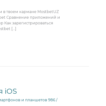
ом в твоем кармане MostbetUZ
tbet Сравнение приложений и
р Как зарегистрироваться
tbet […]
я iOS
мартфонов и планшетов 986
/