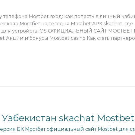
 телефона Mostbet вход: как попасть в личный каб
ркало Мостбет на сегодня Mostbet APK skachat: гд
et для устройств iOS ОФИЦИАЛЬНЫЙ САЙТ МОСТБЕТ 
t Акции и бонусы Mostbet casino Как стать партнер
Узбекистан skachat Mostbet 
ерсия БК Мостбет официальный сайт Mostbet для с