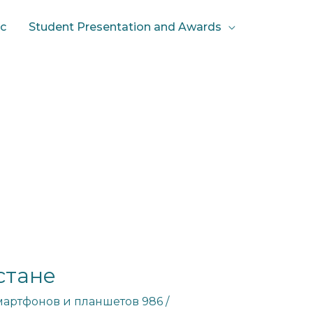
ic
Student Presentation and Awards
стане
мартфонов и планшетов 986
/