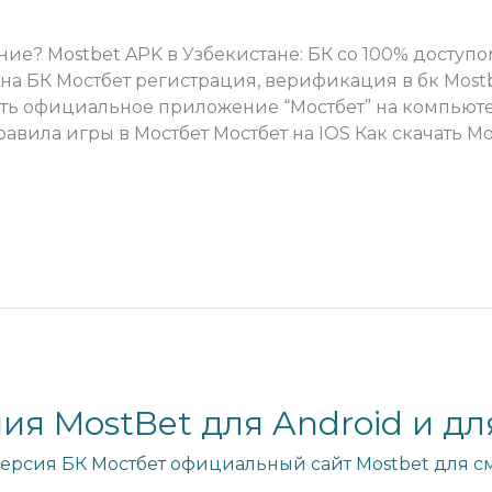
ие? Mostbet APK в Узбекистане: БК со 100% доступ
на БК Мостбет регистрация, верификация в бк Mos
ть официальное приложение “Мостбет” на компьюте
вила игры в Мостбет Мостбет на IOS Как скачать Mos
я MostBet для Android и дл
ерсия БК Мостбет официальный сайт Mostbet для с