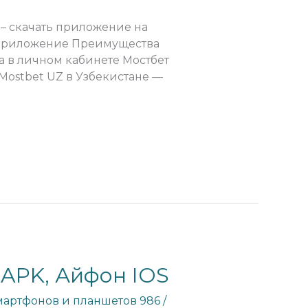
– скачать приложение на
 приложение Преимущества
 в личном кабинете Мостбет
ostbet UZ в Узбекистане —
 APK, Айфон IOS
мартфонов и планшетов 986
/