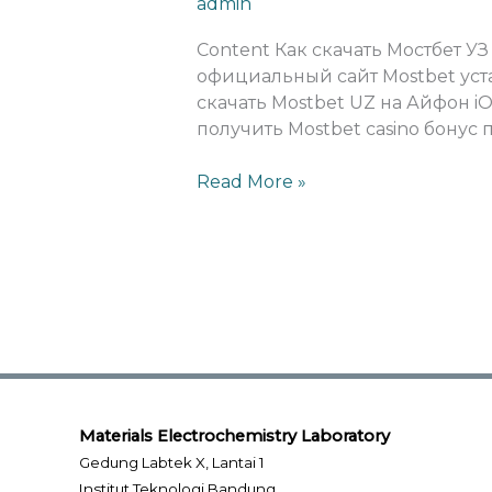
admin
skachat
Mostbet
Content Как скачать Мостбет У
Android
официальный сайт Mostbet уста
apk,
скачать Mostbet UZ на Айфон i
IOS
получить Mostbet casino бону
Read More »
Materials Electrochemistry Laboratory
Gedung Labtek X, Lantai 1
Institut Teknologi Bandung