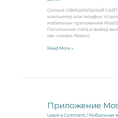
для
Android
Content ОФИЦИАЛЬНЫЙ САЙТ МО
и
компьютер или телефон Устан
для
мобильных приложений MostBe
iOS
Пополнение счёта и вывод вы
как скачать Казино
Read More »
Приложение
Приложение Most
Mostbet
Leave a Comment
/
Мобильная в
UZ