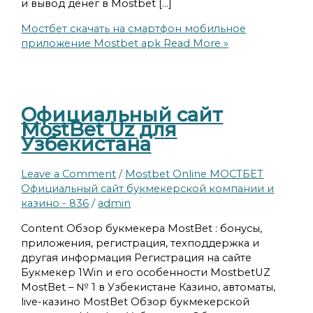
и вывод денег в Mostbet […]
Мостбет скачать на смартфон мобильное
приложение Mostbet apk
Read More »
Официальный сайт
MostBet Uz для
Узбекистана
Leave a Comment
/
Mostbet Online МОСТБЕТ
Официальный сайт букмекерской компании и
казино - 836
/
admin
Content Обзор букмекера MostBet : бонусы,
приложения, регистрация, техподдержка и
другая информация Регистрация на сайте
Букмекер 1Win и его особенности MostbetUZ
MostBet – № 1 в Узбекистане Казино, автоматы,
live-казино MostBet Обзор букмекерской